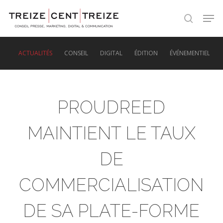
Skip
Men
to
search
main
content
ACTUALITÉS
CONSEIL
DIGITAL
ÉDITION
ÉVÉNEMENTIEL
PROUDREED
MAINTIENT LE TAUX
DE
COMMERCIALISATION
DE SA PLATE-FORME