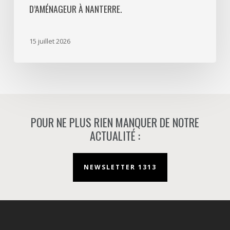
D’AMÉNAGEUR À NANTERRE.
sa
mission
d’aménageur
15 juillet 2026
à
Nanterre.
POUR NE PLUS RIEN MANQUER DE NOTRE
ACTUALITÉ :
NEWSLETTER 1313