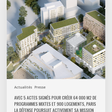
signés
pour
créer
64
000
m2
de
programmes
mixtes
et
900
logements,
Paris
Actualités
Presse
La
Défense
AVEC 5 ACTES SIGNÉS POUR CRÉER 64 000 M2 DE
PROGRAMMES MIXTES ET 900 LOGEMENTS, PARIS
poursuit
LA DÉFENSE POURSUIT ACTIVEMENT SA MISSION
activement