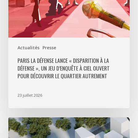
un
jeu
d’enquête
à
ciel
ouvert
Actualités
Presse
pour
découvrir
PARIS LA DÉFENSE LANCE « DISPARITION À LA
DÉFENSE », UN JEU D’ENQUÊTE À CIEL OUVERT
le
POUR DÉCOUVRIR LE QUARTIER AUTREMENT
quartier
autrement
23 juillet 2026
Avec
5
actes