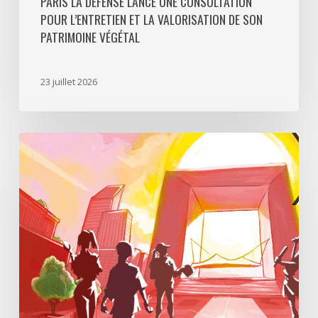
PARIS LA DÉFENSE LANCE UNE CONSULTATION
POUR L’ENTRETIEN ET LA VALORISATION DE SON
PATRIMOINE VÉGÉTAL
23 juillet 2026
Paris
La
Défense
lance
«
Disparition
à
La
Défense
»,