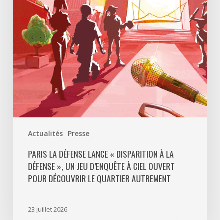
à
La
Défense
»,
un
jeu
d’enquête
à
ciel
ouvert
Actualités
Presse
pour
découvrir
PARIS LA DÉFENSE LANCE « DISPARITION À LA
DÉFENSE », UN JEU D’ENQUÊTE À CIEL OUVERT
le
POUR DÉCOUVRIR LE QUARTIER AUTREMENT
quartier
autrement
23 juillet 2026