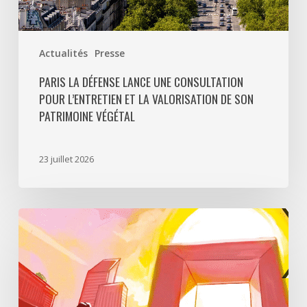
patrimoine
végétal
Actualités
Presse
PARIS LA DÉFENSE LANCE UNE CONSULTATION
POUR L’ENTRETIEN ET LA VALORISATION DE SON
PATRIMOINE VÉGÉTAL
23 juillet 2026
Paris
La
Défense
lance
«
Disparition