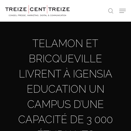
Skip
Men
to
search
main
content
TELAMON ET
BRICQUEVILLE
LIVRENT À IGENSIA
EDUCATION UN
CAMPUS D’UNE
CAPACITÉ DE 3 000