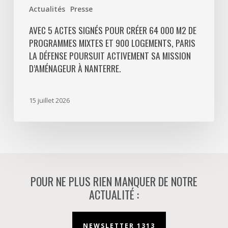
Paris
Actualités
Presse
La
Défense
AVEC 5 ACTES SIGNÉS POUR CRÉER 64 000 M2 DE
PROGRAMMES MIXTES ET 900 LOGEMENTS, PARIS
poursuit
LA DÉFENSE POURSUIT ACTIVEMENT SA MISSION
activement
D’AMÉNAGEUR À NANTERRE.
sa
mission
d’aménageur
15 juillet 2026
à
Nanterre.
POUR NE PLUS RIEN MANQUER DE NOTRE
ACTUALITÉ :
NEWSLETTER 1313