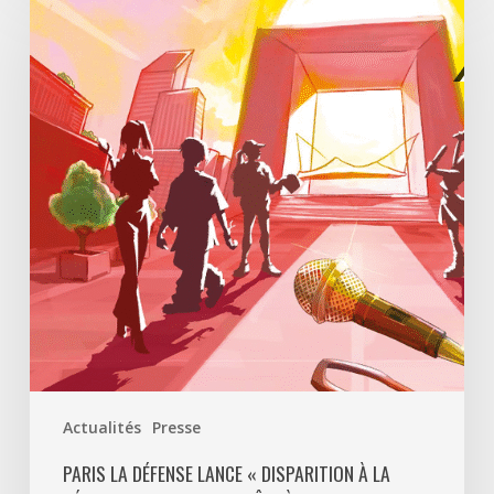
La
Défense
lance
«
Disparition
à
La
Défense
»,
un
jeu
d’enquête
à
ciel
ouvert
Actualités
Presse
pour
découvrir
PARIS LA DÉFENSE LANCE « DISPARITION À LA