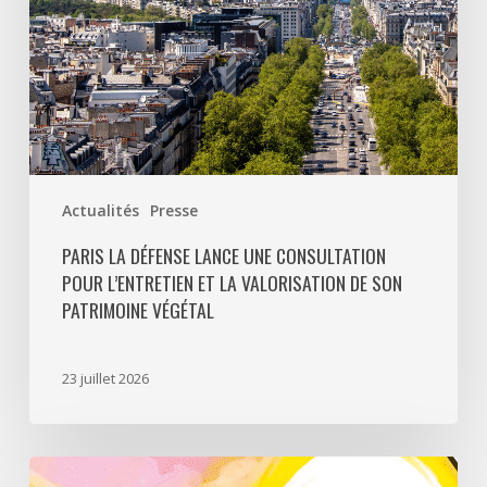
la
valorisation
de
son
patrimoine
végétal
Actualités
Presse
PARIS LA DÉFENSE LANCE UNE CONSULTATION
POUR L’ENTRETIEN ET LA VALORISATION DE SON
PATRIMOINE VÉGÉTAL
23 juillet 2026
Paris