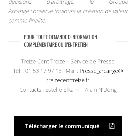
décisions d’arbitrage, le Groupe
Arcange conserve toujours la création de valeur
comme finalité.
POUR TOUTE DEMANDE D'INFORMATION
COMPLÉMENTAIRE OU D'ENTRETIEN
Treize Cent Treize – Service de Presse
Tél. : 01 53 17 97 13 · Mail :
Presse_arcange@
treizecenttreize.fr
Contacts : Estelle Elkaim – Alain N’Dong
Télécharger le communiqué