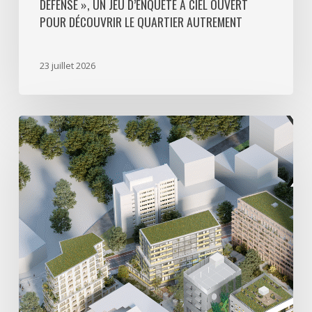
DÉFENSE », UN JEU D’ENQUÊTE À CIEL OUVERT
le
POUR DÉCOUVRIR LE QUARTIER AUTREMENT
quartier
autrement
23 juillet 2026
Avec
5
actes
signés
pour
créer
64
000
m2
de
programmes