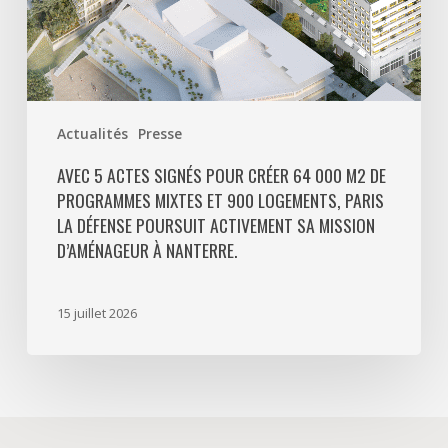
mixtes
et
900
logements,
Paris
Actualités
Presse
La
Défense
AVEC 5 ACTES SIGNÉS POUR CRÉER 64 000 M2 DE
PROGRAMMES MIXTES ET 900 LOGEMENTS, PARIS
poursuit
LA DÉFENSE POURSUIT ACTIVEMENT SA MISSION
activement
D’AMÉNAGEUR À NANTERRE.
sa
mission
d’aménageur
15 juillet 2026
à
Nanterre.