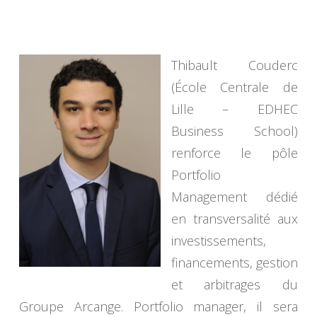
Thibault Couderc
(École Centrale de
Lille – EDHEC
Business School)
renforce le pôle
Portfolio
Management dédié
en transversalité aux
investissements,
financements, gestion
et arbitrages du
Groupe Arcange. Portfolio manager, il sera