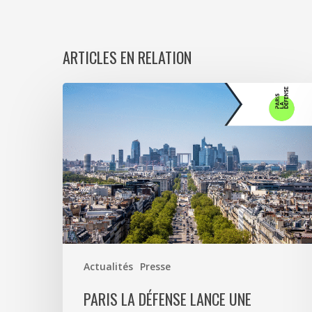
ARTICLES EN RELATION
Paris
La
Défense
lance
une
consultation
pour
l’entretien
et
la
Actualités
Presse
valorisation
de
PARIS LA DÉFENSE LANCE UNE
son