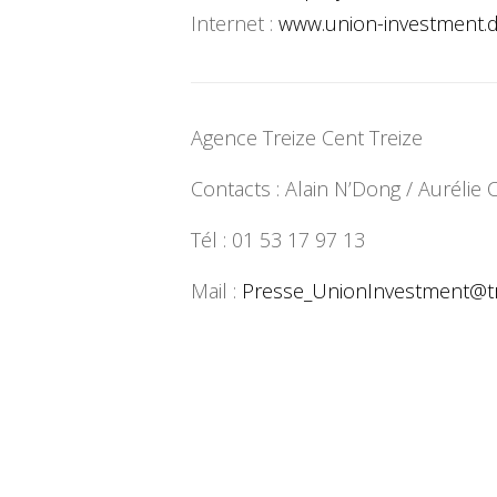
Internet :
www.union-investment.
Agence Treize Cent Treize
Contacts : Alain N’Dong / Auréli
Tél : 01 53 17 97 13
Mail :
Presse_UnionInvestment@
t