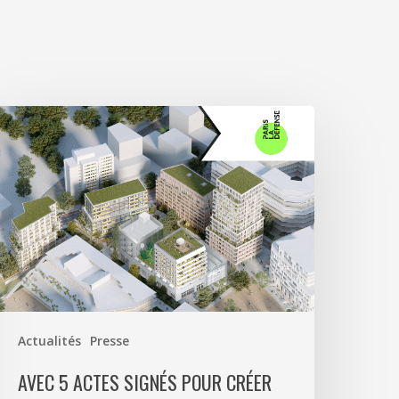
vec
ctes
ignés
our
réer
4
00
2
e
Actualités
Presse
rogrammes
ixtes
AVEC 5 ACTES SIGNÉS POUR CRÉER
t