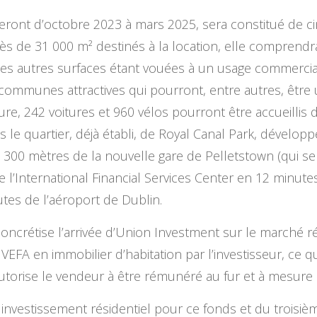
aleront d’octobre 2023 à mars 2025, sera constitué de ci
près de 31 000 m² destinés à la location, elle compre
les autres surfaces étant vouées à un usage commercial
 communes attractives qui pourront, entre autres, être 
cture, 242 voitures et 960 vélos pourront être accueilli
ns le quartier, déjà établi, de Royal Canal Park, dével
300 mètres de la nouvelle gare de Pelletstown (qui ser
 l’International Financial Services Center en 12 minute
nutes de l’aéroport de Dublin.
oncrétise l’arrivée d’Union Investment sur le marché rési
VEFA en immobilier d’habitation par l’investisseur, ce qu
autorise le vendeur à être rémunéré au fur et à mesure
t investissement résidentiel pour ce fonds et du troisi