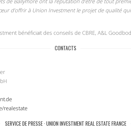
jets de Ballymore ont la réputation d’être de tout prem
ur d’offrir à Union Investment le projet de qualité qui
vestment bénéficiait des conseils de CBRE, A&L Goodbo
CONTACTS
er
mbH
nt.de
e/
realestate
SERVICE DE PRESSE · UNION INVESTMENT REAL ESTATE FRANCE