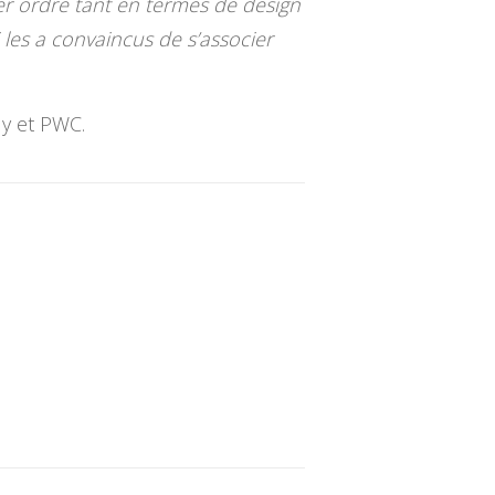
ier ordre tant en termes de design
 les a convaincus de s’associer
dy et PWC.