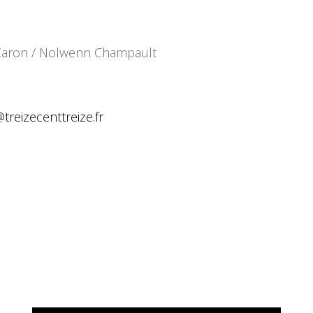
e Caron / Nolwenn Champault
@
treizecenttreize.fr