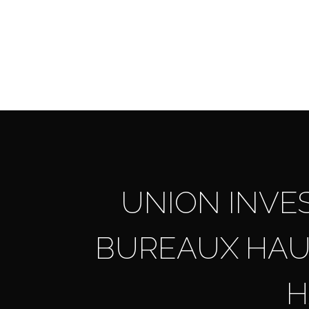
Skip
to
main
content
UNION INVE
BUREAUX HAU
H