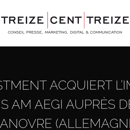
STMENT ACQUIERT L’
S AM AEGI AUPRÈS D
ANOVRE (ALLEMAGN