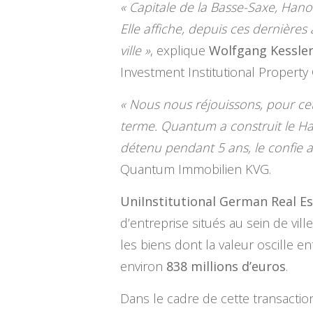
« Capitale de la Basse-Saxe, Han
Elle affiche, depuis ces dernière
ville »
, explique
Wolfgang Kessler
Investment Institutional Propert
« Nous nous réjouissons, pour cet 
terme. Quantum a construit le Hau
détenu pendant 5 ans, le confie a
Quantum Immobilien KVG.
UniInstitutional German Real E
d’entreprise situés au sein de vi
les biens dont la valeur oscille e
environ
838 millions d’euros
.
Dans le cadre de cette transactio