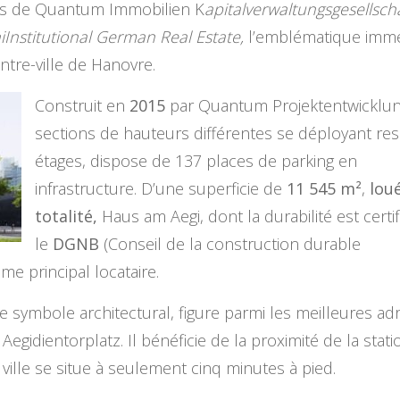
ès de Quantum Immobilien K
apitalverwaltungsgesellsch
iInstitutional German Real Estate,
l’emblématique imm
tre-ville de Hanovre.
Construit en
2015
par Quantum Projektentwicklung
sections de hauteurs différentes se déployant resp
étages, dispose de 137 places de parking en
infrastructure. D’une superficie de
11 545 m²
,
lou
totalité,
Haus am Aegi, dont la durabilité est certi
le
DGNB
(Conseil de la construction durable
e principal locataire.
le symbole architectural, figure parmi les meilleures 
 Aegidientorplatz. Il bénéficie de la proximité de la s
 ville se situe à seulement cinq minutes à pied.