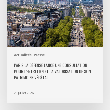
l’entretien
et
la
valorisation
de
son
patrimoine
végétal
Actualités
Presse
PARIS LA DÉFENSE LANCE UNE CONSULTATION
POUR L’ENTRETIEN ET LA VALORISATION DE SON
PATRIMOINE VÉGÉTAL
23 juillet 2026