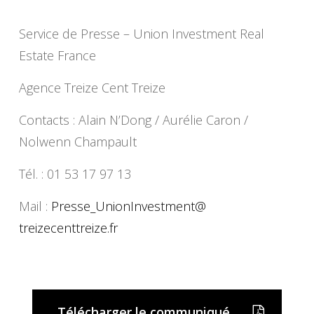
Service de Presse – Union Investment Real
Estate France
Agence Treize Cent Treize
Contacts : Alain N’Dong / Aurélie Caron /
Nolwenn Champault
Tél. : 01 53 17 97 13
Mail :
Presse_UnionInvestment@
treizecenttreize.fr
Télécharger le communiqué