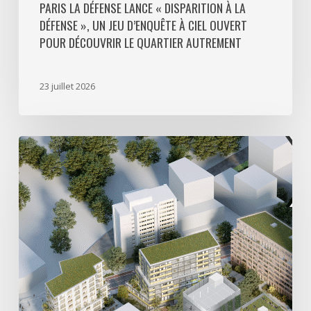
découvrir
PARIS LA DÉFENSE LANCE « DISPARITION À LA
DÉFENSE », UN JEU D’ENQUÊTE À CIEL OUVERT
le
POUR DÉCOUVRIR LE QUARTIER AUTREMENT
quartier
autrement
23 juillet 2026
Avec
5
actes
signés
pour
créer
64
000
m2
de