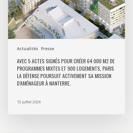
programmes
mixtes
et
900
logements,
Paris
Actualités
Presse
La
Défense
AVEC 5 ACTES SIGNÉS POUR CRÉER 64 000 M2 DE
PROGRAMMES MIXTES ET 900 LOGEMENTS, PARIS
poursuit
LA DÉFENSE POURSUIT ACTIVEMENT SA MISSION
activement
D’AMÉNAGEUR À NANTERRE.
sa
mission
d’aménageur
15 juillet 2026
à
Nanterre.