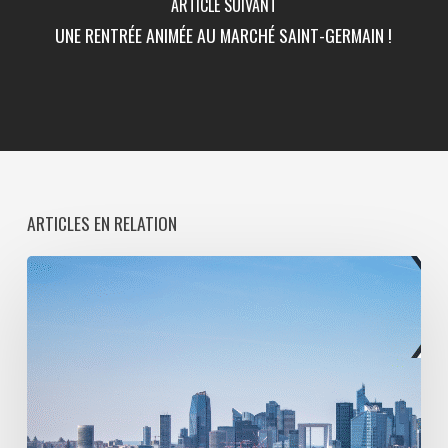
ARTICLE SUIVANT
UNE RENTRÉE ANIMÉE AU MARCHÉ SAINT-GERMAIN !
ARTICLES EN RELATION
Paris
La
Défense
lance
une
consultation
pour