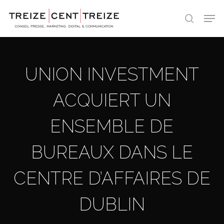
Skip
Men
to
search
main
content
UNION INVESTMENT
ACQUIERT UN
ENSEMBLE DE
BUREAUX DANS LE
CENTRE D’AFFAIRES DE
DUBLIN