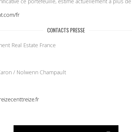
ficative ce portefeuille, estimé actuellement à plus de 
t.com/fr
CONTACTS PRESSE
ment Real Estate France
e Caron / Nolwenn Champault
reizecenttreize.fr