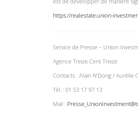
est de développer de manière signi
https://realestate.union-
investmen
Service de Presse – Union Invest
Agence Treize Cent Treize
Contacts : Alain N’Dong / Auréli
Tél. : 01 53 17 97 13
Mail :
Presse_UnionInvestment@
t