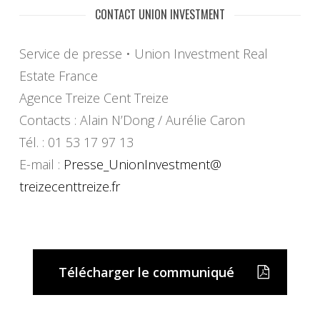
CONTACT UNION INVESTMENT
Service de presse • Union Investment Real
Estate France
Agence Treize Cent Treize
Contacts : Alain N’Dong / Aurélie Caron
Tél. : 01 53 17 97 13
E-mail :
Presse_UnionInvestment@
treizecenttreize.fr
Télécharger le communiqué