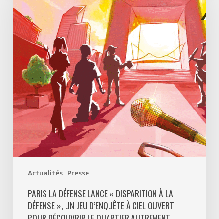
Défense
lance
«
Disparition
à
La
Défense
»,
un
jeu
d’enquête
à
ciel
ouvert
Actualités
Presse
pour
découvrir
PARIS LA DÉFENSE LANCE « DISPARITION À LA
DÉFENSE », UN JEU D’ENQUÊTE À CIEL OUVERT
le
POUR DÉCOUVRIR LE QUARTIER AUTREMENT
quartier