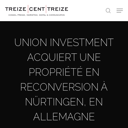
Skip
Men
to
search
main
content
UNION INVESTMENT
ACQUIERT UNE
PROPRIÉTÉ EN
RECONVERSION À
NÜRTINGEN, EN
ALLEMAGNE