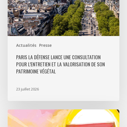
valorisation
de
son
patrimoine
végétal
Actualités
Presse
PARIS LA DÉFENSE LANCE UNE CONSULTATION
POUR L’ENTRETIEN ET LA VALORISATION DE SON
PATRIMOINE VÉGÉTAL
23 juillet 2026
Paris
La