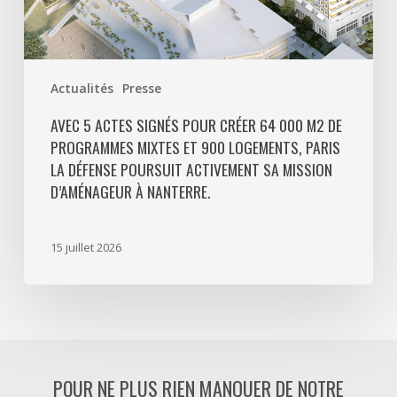
et
900
logements,
Paris
Actualités
Presse
La
Défense
AVEC 5 ACTES SIGNÉS POUR CRÉER 64 000 M2 DE
PROGRAMMES MIXTES ET 900 LOGEMENTS, PARIS
poursuit
LA DÉFENSE POURSUIT ACTIVEMENT SA MISSION
activement
D’AMÉNAGEUR À NANTERRE.
sa
mission
d’aménageur
15 juillet 2026
à
Nanterre.
POUR NE PLUS RIEN MANQUER DE NOTRE