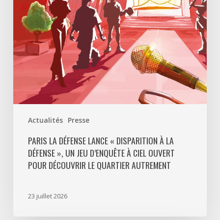
La
Défense
»,
un
jeu
d’enquête
à
ciel
ouvert
Actualités
Presse
pour
découvrir
PARIS LA DÉFENSE LANCE « DISPARITION À LA
DÉFENSE », UN JEU D’ENQUÊTE À CIEL OUVERT
le
POUR DÉCOUVRIR LE QUARTIER AUTREMENT
quartier
autrement
23 juillet 2026