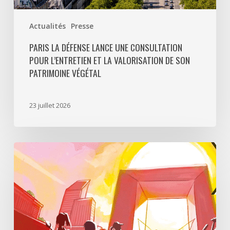
végétal
Actualités
Presse
PARIS LA DÉFENSE LANCE UNE CONSULTATION
POUR L’ENTRETIEN ET LA VALORISATION DE SON
PATRIMOINE VÉGÉTAL
23 juillet 2026
Paris
La
Défense
lance
«
Disparition
à