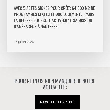
La
Défense
AVEC 5 ACTES SIGNÉS POUR CRÉER 64 000 M2 DE
PROGRAMMES MIXTES ET 900 LOGEMENTS, PARIS
poursuit
LA DÉFENSE POURSUIT ACTIVEMENT SA MISSION
activement
D’AMÉNAGEUR À NANTERRE.
sa
mission
d’aménageur
15 juillet 2026
à
Nanterre.
POUR NE PLUS RIEN MANQUER DE NOTRE
ACTUALITÉ :
NEWSLETTER 1313