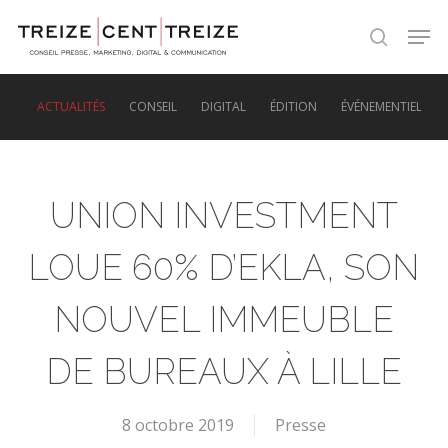
Skip
Men
to
search
main
content
ACTUALITÉS
CONSEIL
DIGITAL
ÉDITION
ÉVÉNEMENTIEL
UNION INVESTMENT
LOUE 60% D’EKLA, SON
NOUVEL IMMEUBLE
DE BUREAUX À LILLE
8 octobre 2019
Presse