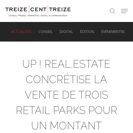
Skip
Men
to
search
main
content
ACTUALITÉS
CONSEIL
DIGITAL
ÉDITION
ÉVÉNEMENTIEL
UP ! REAL.ESTATE
CONCRÉTISE LA
VENTE DE TROIS
RETAIL PARKS POUR
UN MONTANT