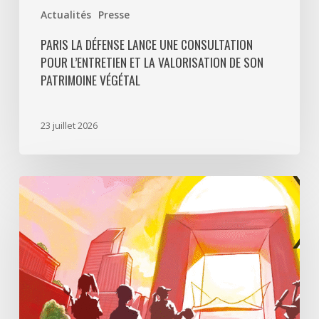
Actualités
Presse
PARIS LA DÉFENSE LANCE UNE CONSULTATION
POUR L’ENTRETIEN ET LA VALORISATION DE SON
PATRIMOINE VÉGÉTAL
23 juillet 2026
Paris
La
Défense
lance
«
Disparition
à
La