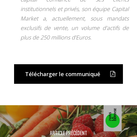
institutionnels et privés, son équipe Capital
Market a, actuellement, sous mandats
exclusifs de vente, un volume d’actifs de
plus de 250 millions d’Euros.
Télécharger le communiqué
ARTICLE PRÉCÉDENT