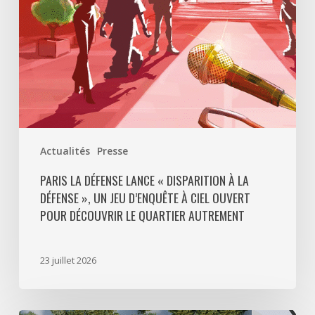
Défense
»,
un
jeu
d’enquête
à
ciel
ouvert
Actualités
Presse
pour
découvrir
PARIS LA DÉFENSE LANCE « DISPARITION À LA
DÉFENSE », UN JEU D’ENQUÊTE À CIEL OUVERT
le
POUR DÉCOUVRIR LE QUARTIER AUTREMENT
quartier
autrement
23 juillet 2026