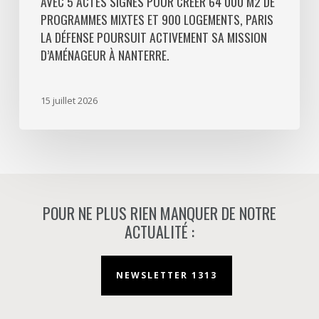
AVEC 5 ACTES SIGNÉS POUR CRÉER 64 000 M2 DE
PROGRAMMES MIXTES ET 900 LOGEMENTS, PARIS
poursuit
LA DÉFENSE POURSUIT ACTIVEMENT SA MISSION
activement
D’AMÉNAGEUR À NANTERRE.
sa
mission
d’aménageur
15 juillet 2026
à
Nanterre.
POUR NE PLUS RIEN MANQUER DE NOTRE
ACTUALITÉ :
NEWSLETTER 1313