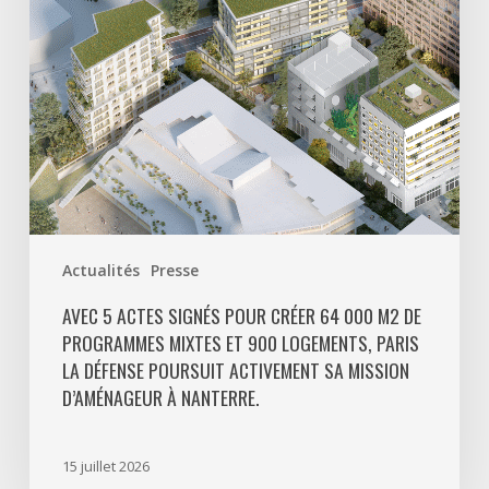
000
m2
de
programmes
mixtes
et
900
logements,
Paris
Actualités
Presse
La
Défense
AVEC 5 ACTES SIGNÉS POUR CRÉER 64 000 M2 DE
PROGRAMMES MIXTES ET 900 LOGEMENTS, PARIS
poursuit
LA DÉFENSE POURSUIT ACTIVEMENT SA MISSION
activement
D’AMÉNAGEUR À NANTERRE.
sa
mission
d’aménageur
15 juillet 2026
à