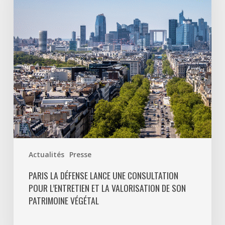
une
consultation
pour
l’entretien
et
la
valorisation
de
son
patrimoine
végétal
Actualités
Presse
PARIS LA DÉFENSE LANCE UNE CONSULTATION
POUR L’ENTRETIEN ET LA VALORISATION DE SON
PATRIMOINE VÉGÉTAL