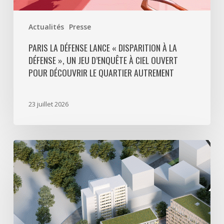
ciel
ouvert
Actualités
Presse
pour
découvrir
PARIS LA DÉFENSE LANCE « DISPARITION À LA
DÉFENSE », UN JEU D’ENQUÊTE À CIEL OUVERT
le
POUR DÉCOUVRIR LE QUARTIER AUTREMENT
quartier
autrement
23 juillet 2026
Avec
5
actes
signés
pour
créer
64