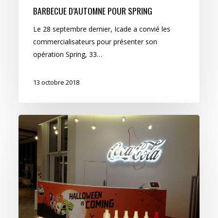
BARBECUE D’AUTOMNE POUR SPRING
Le 28 septembre dernier, Icade a convié les
commercialisateurs pour présenter son
opération Spring, 33…
13 octobre 2018
Frayeurs
et
épouvante
chez
Coca-
Cola…