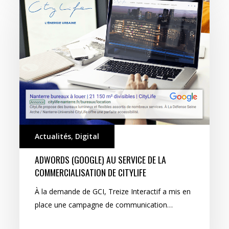
(Google)
au
service
de
la
commercialisation
de
CityLife
Actualités
,
Digital
ADWORDS (GOOGLE) AU SERVICE DE LA
COMMERCIALISATION DE CITYLIFE
À la demande de GCI, Treize Interactif a mis en
place une campagne de communication…