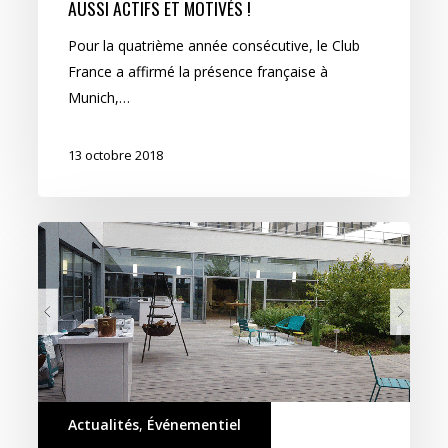
AUSSI ACTIFS ET MOTIVÉS !
et
toujours
Pour la quatrième année consécutive, le Club
aussi
France a affirmé la présence française à
actifs
Munich,…
et
motivés
13 octobre 2018
!
Barbecue
d’automne
pour
Spring
Actualités
,
Événementiel