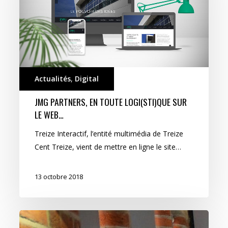
logi(sti)que
sur
le
Web…
Actualités
,
Digital
JMG PARTNERS, EN TOUTE LOGI(STI)QUE SUR
LE WEB…
Treize Interactif, l’entité multimédia de Treize
Cent Treize, vient de mettre en ligne le site…
13 octobre 2018
Rendre