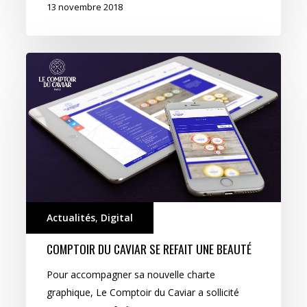
13 novembre 2018
Comptoir
du
Caviar
se
refait
une
beauté
Actualités
,
Digital
COMPTOIR DU CAVIAR SE REFAIT UNE BEAUTÉ
Pour accompagner sa nouvelle charte
graphique, Le Comptoir du Caviar a sollicité