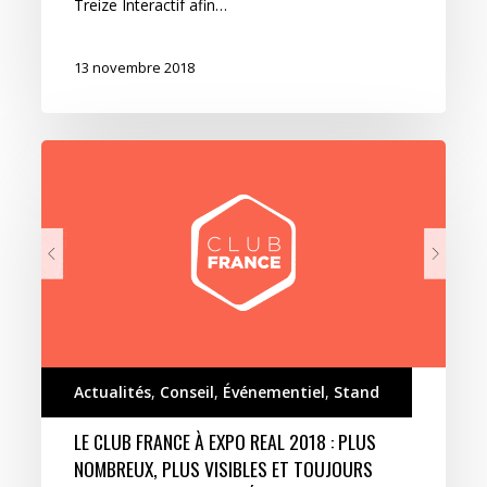
Treize Interactif afin…
13 novembre 2018
Le
Club
France
à
Expo
Real
2018
:
plus
Actualités
,
Conseil
,
Événementiel
,
Stand
nombreux,
plus
LE CLUB FRANCE À EXPO REAL 2018 : PLUS
visibles
NOMBREUX, PLUS VISIBLES ET TOUJOURS