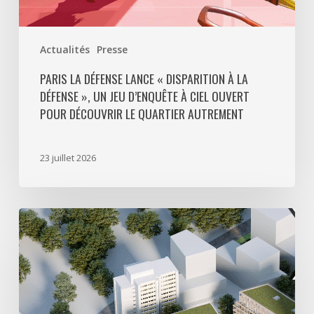
à
ciel
ouvert
Actualités
Presse
pour
découvrir
PARIS LA DÉFENSE LANCE « DISPARITION À LA
DÉFENSE », UN JEU D’ENQUÊTE À CIEL OUVERT
le
POUR DÉCOUVRIR LE QUARTIER AUTREMENT
quartier
autrement
23 juillet 2026
Avec
5
actes
signés
pour
créer