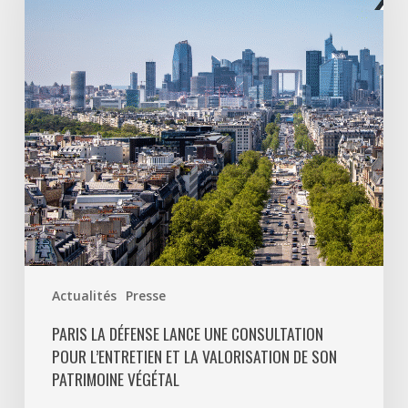
une
consultation
pour
l’entretien
et
la
valorisation
de
son
patrimoine
végétal
Actualités
Presse
PARIS LA DÉFENSE LANCE UNE CONSULTATION
POUR L’ENTRETIEN ET LA VALORISATION DE SON
PATRIMOINE VÉGÉTAL