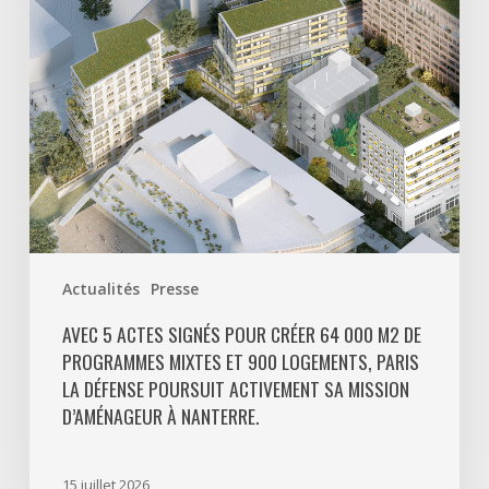
64
000
m2
de
programmes
mixtes
et
900
logements,
Paris
Actualités
Presse
La
Défense
AVEC 5 ACTES SIGNÉS POUR CRÉER 64 000 M2 DE
PROGRAMMES MIXTES ET 900 LOGEMENTS, PARIS
poursuit
LA DÉFENSE POURSUIT ACTIVEMENT SA MISSION
activement
D’AMÉNAGEUR À NANTERRE.
sa
mission
d’aménageur
15 juillet 2026