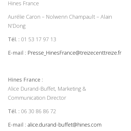
Hines France
Aurélie Caron – Nolwenn Champault – Alain
N’Dong
Tél. :
01 53 17 97 13
E-mail :
Presse_HinesFrance@
treizecenttreize.fr
Hines France :
Alice Durand-Buffet, Marketing &
Communication Director
Tél. :
06 30 86 86 72
E-mail :
alice.durand-buffet@hines.com