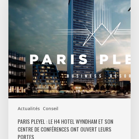
le
H4
Hotel
Wyndham
et
son
centre
de
conférences
ont
ouvert
leurs
portes
Actualités
Conseil
PARIS PLEYEL : LE H4 HOTEL WYNDHAM ET SON
CENTRE DE CONFÉRENCES ONT OUVERT LEURS
PORTES