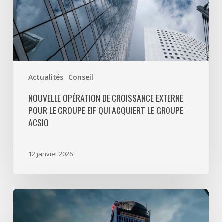
acquiert
le
Groupe
ACSIO
Actualités
Conseil
NOUVELLE OPÉRATION DE CROISSANCE EXTERNE
POUR LE GROUPE EIF QUI ACQUIERT LE GROUPE
ACSIO
12 janvier 2026
Paris
Pleyel
: