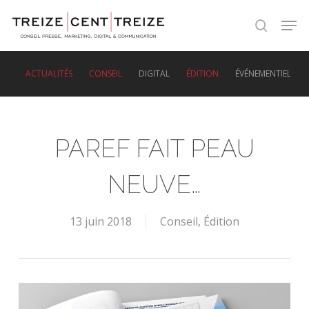
Skip
Men
to
search
main
content
ACTUALITÉS
CONSEIL
DIGITAL
ÉDITION
ÉVÉNEMENTIEL
PAREF FAIT PEAU
NEUVE…
13 juin 2018
Conseil
,
Édition